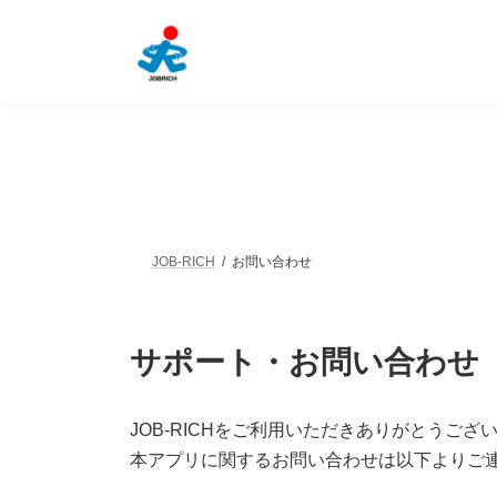
コ
ナ
ン
ビ
テ
ゲ
ン
ー
ツ
シ
へ
ョ
ス
ン
キ
に
ッ
移
プ
動
JOB-RICH
お問い合わせ
サポート・お問い合わせ
JOB-RICHをご利用いただきありがとうござ
本アプリに関するお問い合わせは以下よりご